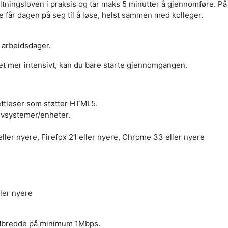
ltningsloven i praksis og tar maks 5 minutter å gjennomføre. På
 får dagen på seg til å løse, helst sammen med kolleger.
6 arbeidsdager.
set mer intensivt, kan du bare starte gjennomgangen.
ettleser som støtter HTML5.
ivsystemer/enheter.
ller nyere, Firefox 21 eller nyere, Chrome 33 eller nyere
ler nyere
åndbredde på minimum 1Mbps.