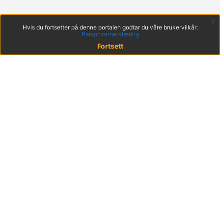
x
Hvis du fortsetter på denne portalen godtar du våre brukervilkår:
Personvernerklæring
Fortsett
© 2022 KS
Haakon VIIs gt. 9, 0161 Oslo
Postadresse: Postboks 1378 Vika, 0114 Oslo
Org. nr. 971 032 146
Hent mobilappen
Brukervilkår