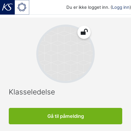
Du er ikke logget inn. (
Logg inn
)
Gå til hovedinnhold
Klasseledelse
Gå til påmelding