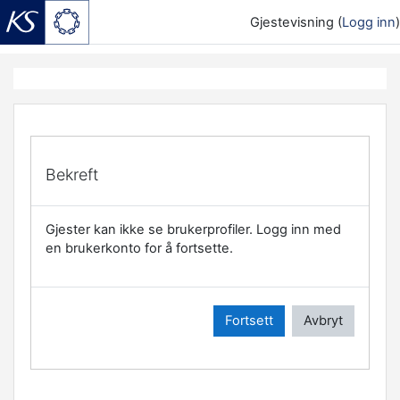
Gjestevisning (
Logg inn
)
Gå til hovedinnhold
Bekreft
Gjester kan ikke se brukerprofiler. Logg inn med
en brukerkonto for å fortsette.
Fortsett
Avbryt