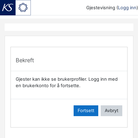
Gjestevisning (
Logg inn
)
Gå til hovedinnhold
Bekreft
Gjester kan ikke se brukerprofiler. Logg inn med
en brukerkonto for å fortsette.
Fortsett
Avbryt