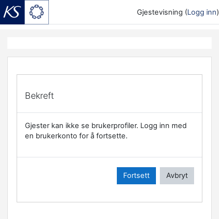
Gjestevisning (
Logg inn
)
Gå til hovedinnhold
Bekreft
Gjester kan ikke se brukerprofiler. Logg inn med
en brukerkonto for å fortsette.
Fortsett
Avbryt