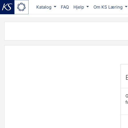
Katalog
FAQ
Hjelp
Om KS Læring
Gå til hovedinnhold
G
f