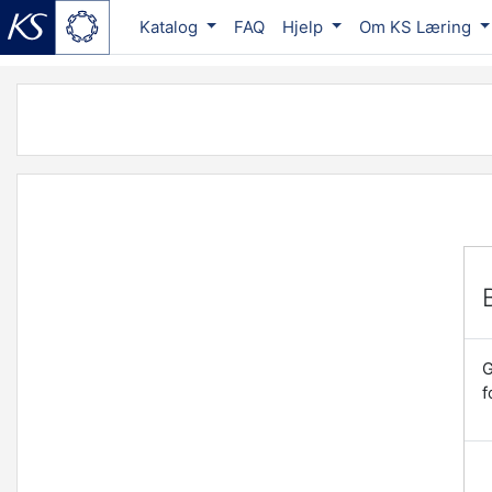
Katalog
FAQ
Hjelp
Om KS Læring
Gå til hovedinnhold
G
f