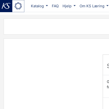
Katalog
FAQ
Hjelp
Om KS Læring
Gå til hovudinnhaldet
G
f