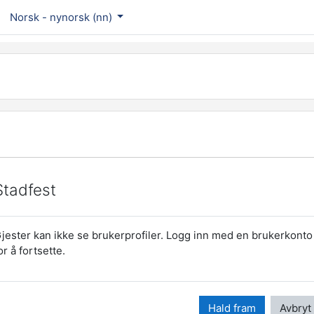
Norsk - nynorsk ‎(nn)‎
Stadfest
jester kan ikke se brukerprofiler. Logg inn med en brukerkonto
or å fortsette.
Hald fram
Avbryt