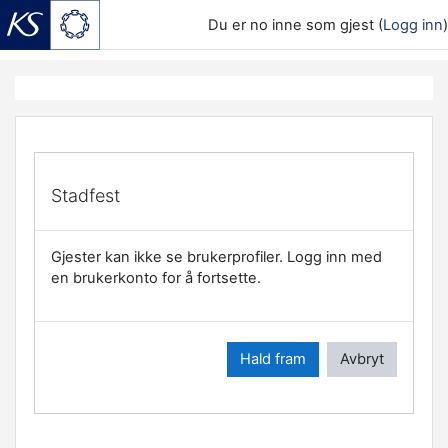
Du er no inne som gjest (
Logg inn
)
Gå til hovudinnhaldet
Stadfest
Gjester kan ikke se brukerprofiler. Logg inn med
en brukerkonto for å fortsette.
Hald fram
Avbryt