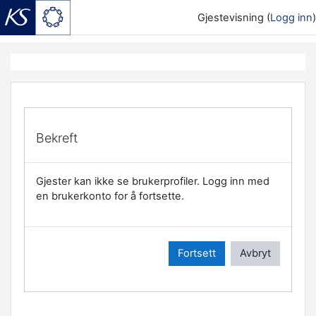
Gjestevisning (
Logg inn
)
Gå til hovedinnhold
Bekreft
Gjester kan ikke se brukerprofiler. Logg inn med
en brukerkonto for å fortsette.
Fortsett
Avbryt