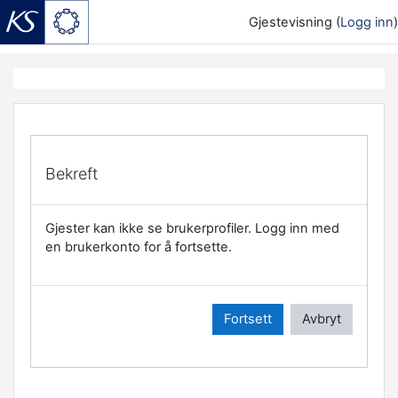
Gjestevisning (
Logg inn
)
Gå til hovedinnhold
Bekreft
Gjester kan ikke se brukerprofiler. Logg inn med
en brukerkonto for å fortsette.
Fortsett
Avbryt