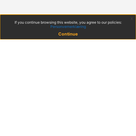
x
If you continue browsing this website, you agree to our policies:
Personvernerklæring
Continue
© 2022 KS
Haakon VIIs gt. 9, 0161 Oslo
Postadresse: Postboks 1378 Vika, 0114 Oslo
Org. nr. 971 032 146
Get the mobile app