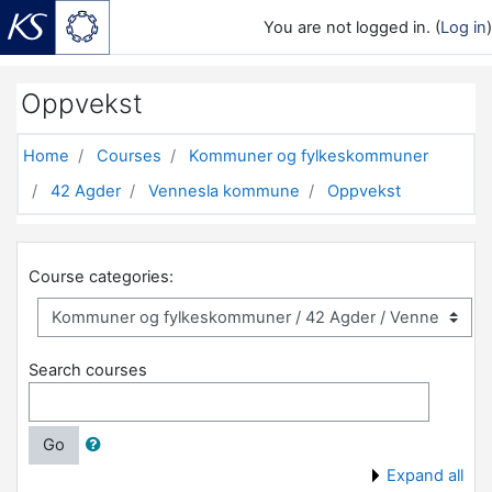
You are not logged in. (
Log in
)
Skip to main content
Oppvekst
Home
Courses
Kommuner og fylkeskommuner
42 Agder
Vennesla kommune
Oppvekst
Course categories:
Search courses
Go
Expand all