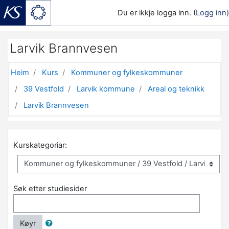
Du er ikkje logga inn. (
Logg inn
)
Gå til hovudinnhaldet
Larvik Brannvesen
Heim
Kurs
Kommuner og fylkeskommuner
39 Vestfold
Larvik kommune
Areal og teknikk
Larvik Brannvesen
Kurskategoriar:
Søk etter studiesider
Køyr