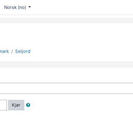
Norsk ‎(no)‎
mark
Seljord
Kjør