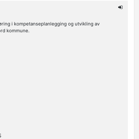
øring i kompetanseplanlegging og utvikling av
jord kommune.
s