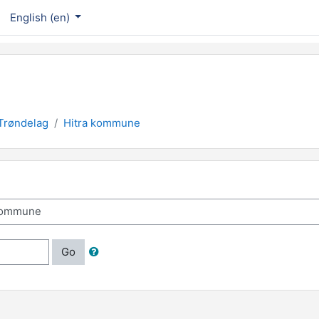
English ‎(en)‎
Trøndelag
Hitra kommune
Go