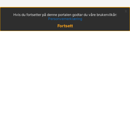
x
Hvis du fortsetter på denne portalen godtar du våre brukervilkår:
Personvernerklæring
Fortsett
© 2022 KS
Haakon VIIs gt. 9, 0161 Oslo
Postadresse: Postboks 1378 Vika, 0114 Oslo
Org. nr. 971 032 146
Hent mobilappen
Brukervilkår
Tilgjengelighetserklæring