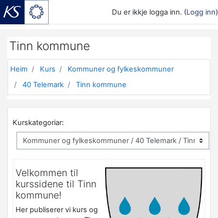
Du er ikkje logga inn. (
Logg inn
)
Gå til hovudinnhaldet
Tinn kommune
Heim
Kurs
Kommuner og fylkeskommuner
40 Telemark
Tinn kommune
Kurskategoriar:
Velkommen til
kurssidene til Tinn
kommune!
Her publiserer vi kurs og