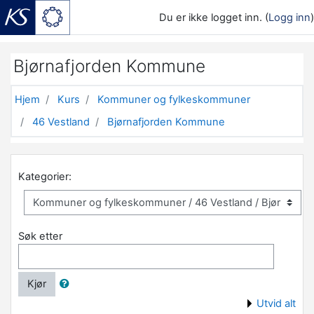
Du er ikke logget inn. (
Logg inn
)
Gå til hovedinnhold
Bjørnafjorden Kommune
Hjem
Kurs
Kommuner og fylkeskommuner
46 Vestland
Bjørnafjorden Kommune
Kategorier:
Søk etter
Kjør
Utvid alt