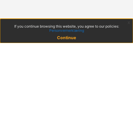
x
If you continue browsing this website, you agree to our policies:
Personvernerklæring
Continue
© 2022 KS
Haakon VIIs gt. 9, 0161 Oslo
Postadresse: Postboks 1378 Vika, 0114 Oslo
Org. nr. 971 032 146
Get the mobile app