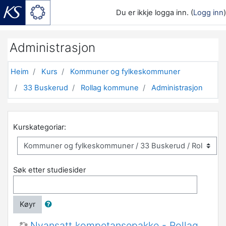
Du er ikkje logga inn. (
Logg inn
)
Gå til hovudinnhaldet
Administrasjon
Heim
Kurs
Kommuner og fylkeskommuner
33 Buskerud
Rollag kommune
Administrasjon
Kurskategoriar:
Søk etter studiesider
Køyr
Nyansatt kompetansepakke - Rollag