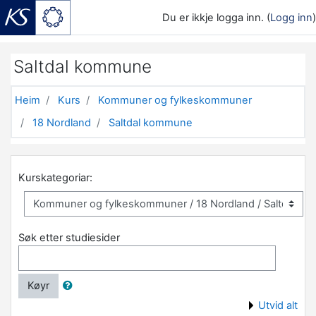
Du er ikkje logga inn. (
Logg inn
)
Gå til hovudinnhaldet
Saltdal kommune
Heim
Kurs
Kommuner og fylkeskommuner
18 Nordland
Saltdal kommune
Kurskategoriar:
Søk etter studiesider
Køyr
Utvid alt