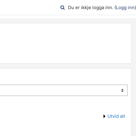
Du er ikkje logga inn. (
Logg inn
)
Utvid alt