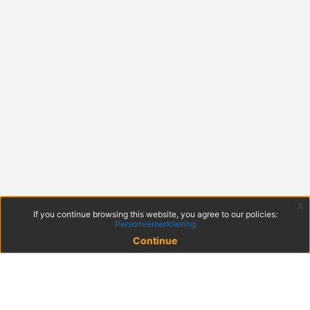
x
If you continue browsing this website, you agree to our policies:
Personvernerklæring
Continue