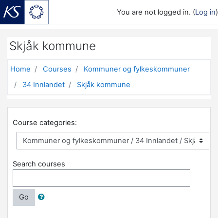
You are not logged in. (
Log in
)
Skip to main content
Skjåk kommune
Home
Courses
Kommuner og fylkeskommuner
34 Innlandet
Skjåk kommune
Course categories:
Search courses
Go