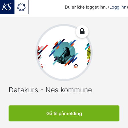
Du er ikke logget inn. (
Logg inn
)
Gå til hovedinnhold
Datakurs - Nes kommune
Gå til påmelding