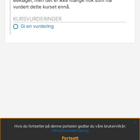
Beklager, men det er ikke mange nok som har
vurdert dette kurset ennå.
KURSVURDERINGER
Gi en vurdering
x
Hvis du fortsetter på denne portalen godtar du våre brukervilkår:
Personvernerklæring
Fortsett