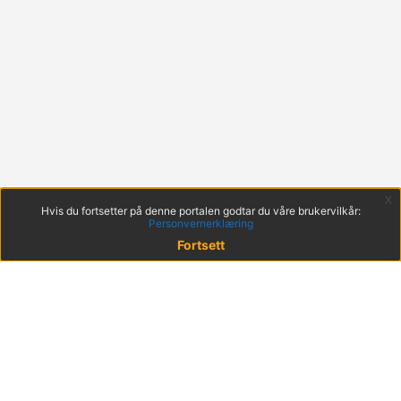
x
Hvis du fortsetter på denne portalen godtar du våre brukervilkår:
Personvernerklæring
Fortsett
© 2022 KS