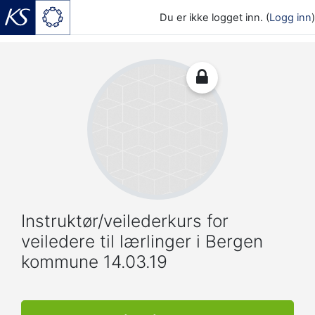
Du er ikke logget inn. (
Logg inn
)
Gå til hovedinnhold
Instruktør/veilederkurs for
veiledere til lærlinger i Bergen
kommune 14.03.19