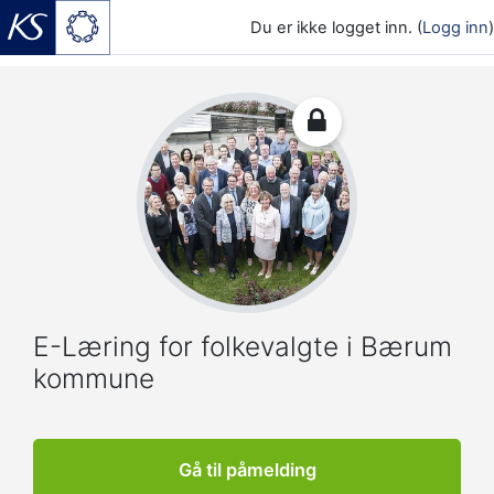
Du er ikke logget inn. (
Logg inn
)
Gå til hovedinnhold
E-Læring for folkevalgte i Bærum
kommune
Gå til påmelding