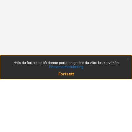
x
Hvis du fortsetter på denne portalen godtar du våre brukervilkår:
Personvernerklæring
Fortsett
© 2022 KS