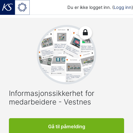
Du er ikke logget inn. (
Logg inn
)
Gå til hovedinnhold
Informasjonssikkerhet for
medarbeidere - Vestnes
Gå til påmelding