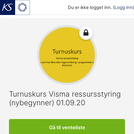
Du er ikke logget inn. (
Logg inn
)
Gå til hovedinnhold
Turnuskurs Visma ressursstyring
(nybegynner) 01.09.20
Gå til venteliste