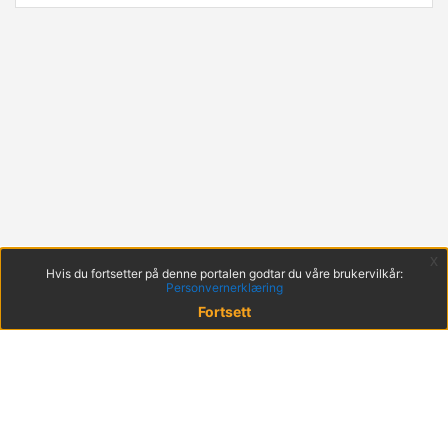
x
Hvis du fortsetter på denne portalen godtar du våre brukervilkår:
Personvernerklæring
Fortsett
© 2022 KS