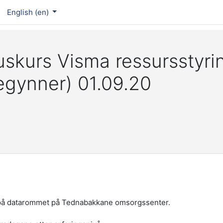
English ‎(en)‎
uskurs Visma ressursstyri
egynner) 01.09.20
ing på datarommet på Tednabakkane omsorgssenter.