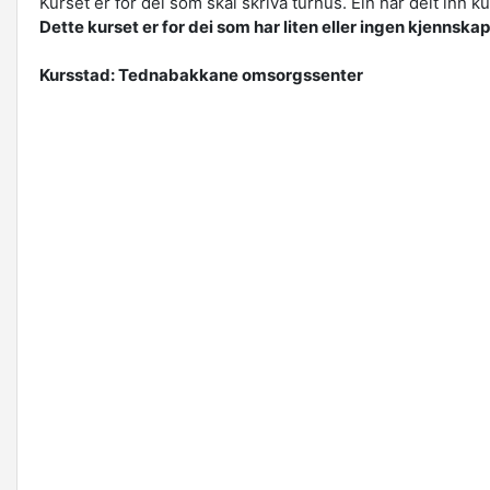
Kurset er for dei som skal skriva turnus. Ein har delt inn 
Dette kurset er for dei som har liten eller ingen kjennska
Kursstad: Tednabakkane omsorgssenter