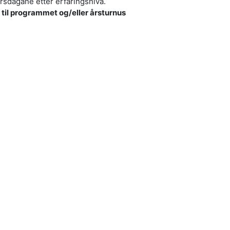
kursdagane etter erfaringsnivå.
p til programmet og/eller årsturnus