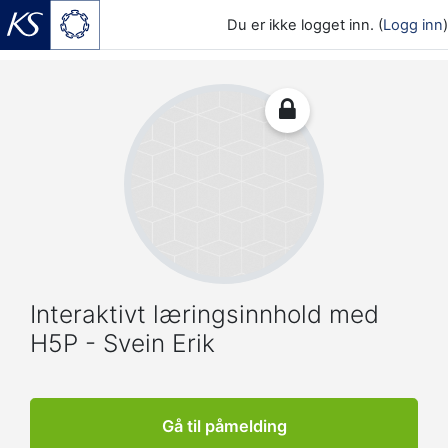
Du er ikke logget inn. (
Logg inn
)
Gå til hovedinnhold
Interaktivt læringsinnhold med
H5P - Svein Erik
Gå til påmelding