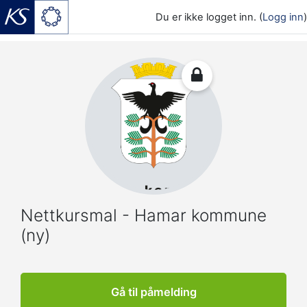
Du er ikke logget inn. (
Logg inn
)
Gå til hovedinnhold
Nettkursmal - Hamar kommune
(ny)
Gå til påmelding