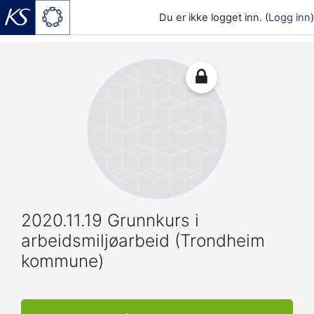
Du er ikke logget inn. (
Logg inn
)
Gå til hovedinnhold
2020.11.19 Grunnkurs i
arbeidsmiljøarbeid (Trondheim
kommune)