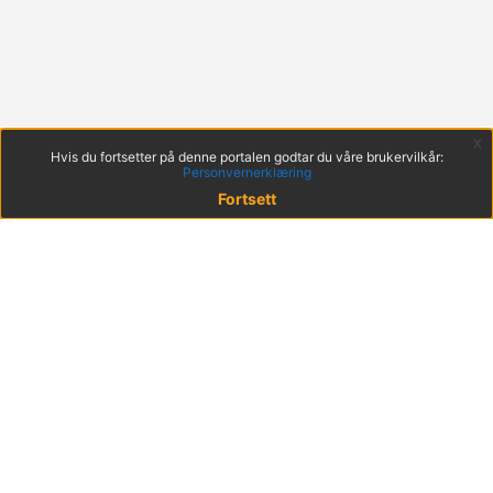
x
Hvis du fortsetter på denne portalen godtar du våre brukervilkår:
Personvernerklæring
Fortsett
© 2022 KS
Haakon VIIs gt. 9, 0161 Oslo
Postadresse: Postboks 1378 Vika, 0114 Oslo