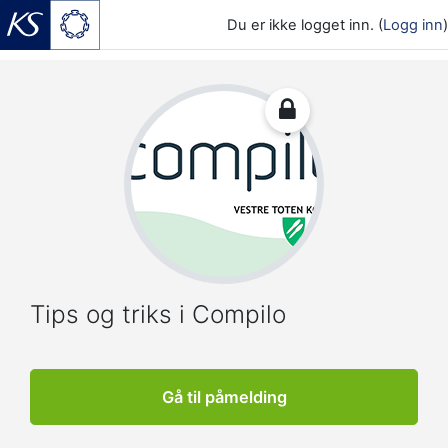
Du er ikke logget inn. (
Logg inn
)
Gå til hovedinnhold
Tips og triks i Compilo
Gå til påmelding