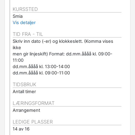
KURSSTED
Smia
Vis detaljer
TID FRA - TIL
Skriv inn dato (-er) og klokkeslett. (Komma vises
ikke
men gir linjeskift) Format: dd.mm.åååå kl. 09:00-
11:00
dd.mm.åååå kl. 13:00-14:00
dd.mm.åååå kl. 09:00-11:00
TIDSBRUK
Antall timer
LÆRINGSFORMAT
Arrangement
LEDIGE PLASSER
14 av 16