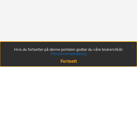
x
Hvis du fortsetter på denne portalen godtar du våre brukervilkår:
Personvernerklæring
Fortsett
© 2022 KS
Haakon VIIs gt. 9, 0161 Oslo