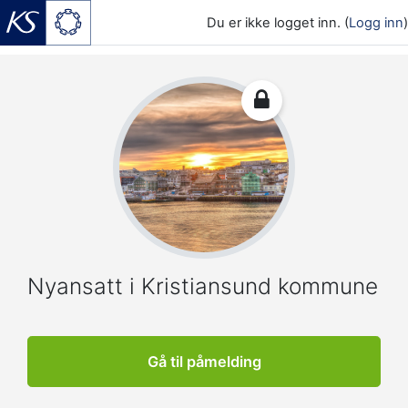
Du er ikke logget inn. (
Logg inn
)
Gå til hovedinnhold
Nyansatt i Kristiansund kommune
Gå til påmelding