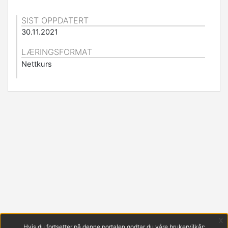
SIST OPPDATERT
30.11.2021
LÆRINGSFORMAT
Nettkurs
x
Hvis du fortsetter på denne portalen godtar du våre brukervilkår: