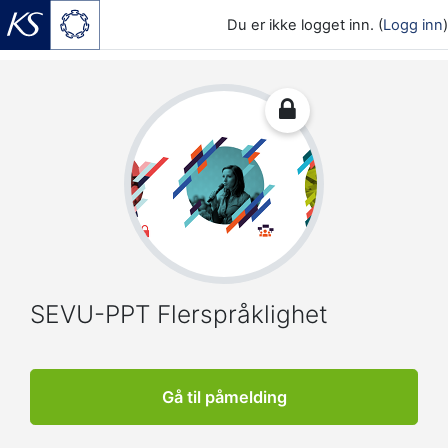
Du er ikke logget inn. (
Logg inn
)
Gå til hovedinnhold
SEVU-PPT Flerspråklighet
Gå til påmelding