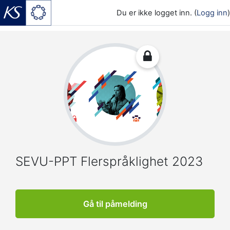
Du er ikke logget inn. (
Logg inn
)
Gå til hovedinnhold
SEVU-PPT Flerspråklighet 2023
Gå til påmelding