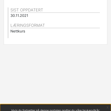
SIST OPPDATERT
30.11.2021
LÆRINGSFORMAT
Nettkurs
x
Hvis du fortsetter på denne portalen godtar du våre brukervilkår: