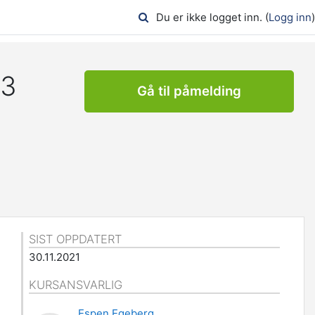
Du er ikke logget inn. (
Logg inn
)
23
Gå til påmelding
SIST OPPDATERT
30.11.2021
KURSANSVARLIG
Espen Egeberg