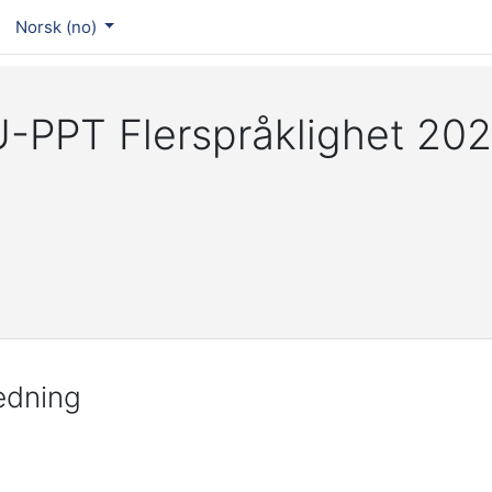
Norsk ‎(no)‎
-PPT Flerspråklighet 20
edning