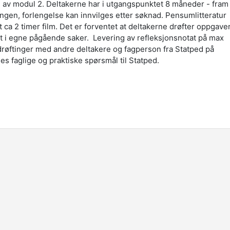
n av modul 2. Deltakerne har i utgangspunktet 8 måneder - fram
ningen, forlengelse kan innvilges etter søknad. Pensumlitteratur
 ca 2 timer film. Det er forventet at deltakerne drøfter oppgave
 i egne pågående saker. Levering av refleksjonsnotat på max
 drøftinger med andre deltakere og fagperson fra Statped på
es faglige og praktiske spørsmål til Statped.