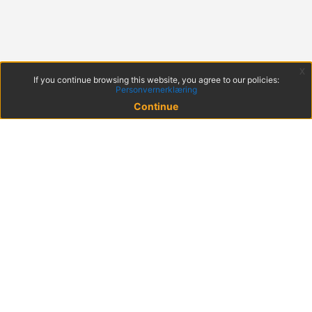
x
If you continue browsing this website, you agree to our policies:
Personvernerklæring
Continue
© 2022 KS
Haakon VIIs gt. 9, 0161 Oslo
Postadresse: Postboks 1378 Vika, 0114 Oslo
Org. nr. 971 032 146