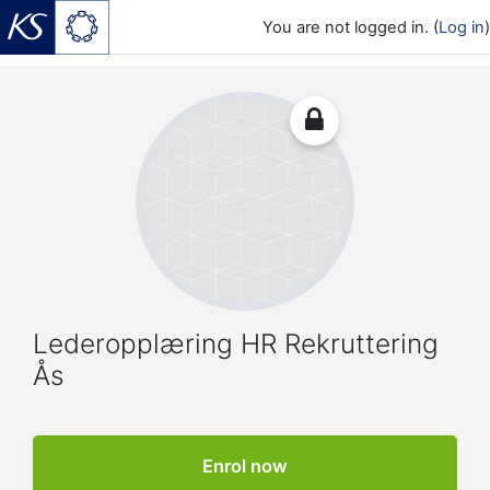
You are not logged in. (
Log in
)
Skip to main content
Lederopplæring HR Rekruttering
Ås
Enrol now