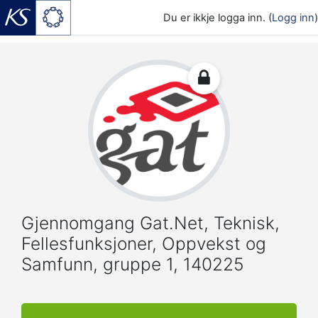
Du er ikkje logga inn. (
Logg inn
)
Gå til hovudinnhaldet
Gjennomgang Gat.Net, Teknisk,
Fellesfunksjoner, Oppvekst og
Samfunn, gruppe 1, 140225