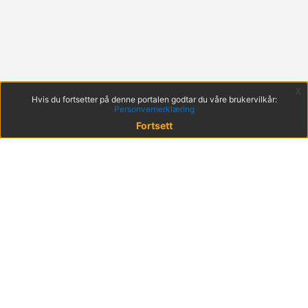
x
Hvis du fortsetter på denne portalen godtar du våre brukervilkår:
Personvernerklæring
Fortsett
© 2022 KS
Haakon VIIs gt. 9, 0161 Oslo
Postadresse: Postboks 1378 Vika, 0114 Oslo