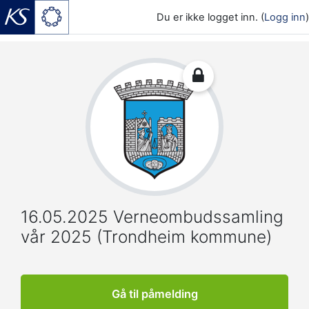
Du er ikke logget inn. (
Logg inn
)
Gå til hovedinnhold
16.05.2025 Verneombudssamling
vår 2025 (Trondheim kommune)
Gå til påmelding