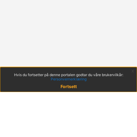
x
Hvis du fortsetter på denne portalen godtar du våre brukervilkår:
Personvernerklæring
Fortsett
© 2022 KS