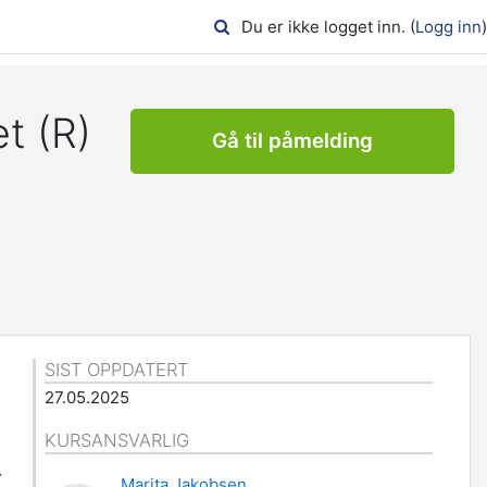
Du er ikke logget inn. (
Logg inn
)
t (R)
Gå til påmelding
SIST OPPDATERT
27.05.2025
KURSANSVARLIG
r
Marita Jakobsen