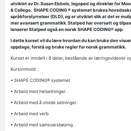
utviklet av Dr. Susan Ebbels, logoped og direktør for Mo
& College. SHAPE CODING ® systemet brukes hovedsakel
språkforstyrrelser (DLD), og er utviklet slik at det er mu
mer avansert grammatikk. Statped har oversatt og tilpasset
lanserer Statped også en norsk SHAPE CODING® app.
I dette kurset vil du lære hvordan du kan bruke den visuel
oppdage, forstå og bruke regler for norsk grammatikk.
Kurset er inndelt i 8 deler, bestående av læringsvideoer o
Kursinnhold:
• SHAPE CODING® systemet
• Arbeid med helsetninger.
• Arbeid med å utvide setninger.
• Arbeid med verb
• Arbeid med samsvarsbøying