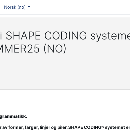
Norsk ‎(no)‎
 i SHAPE CODING systeme
MMER25 (NO)
 grammatikk.
 former, farger, linjer og piler.
SHAPE CODING® systemet e