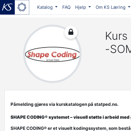
Katalog
FAQ
Hjelp
Om KS Læring
Gå til hovedinnhold
Kurs
-SO
Påmelding gjøres via kurskatalogen på statped.no.
SHAPE CODING® systemet – visuell støtte i arbeid med
SHAPE CODING® er et visuelt kodingssystem, som består av