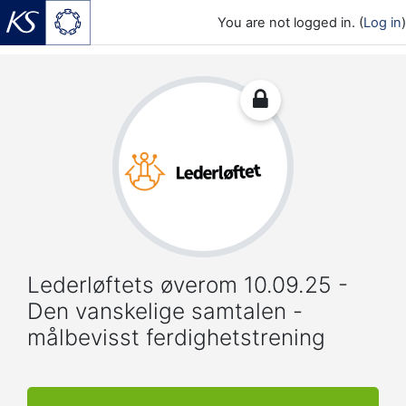
You are not logged in. (
Log in
)
Skip to main content
Lederløftets øverom 10.09.25 -
Den vanskelige samtalen -
målbevisst ferdighetstrening