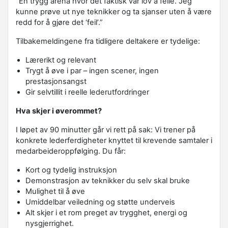
“En trygg arena hvor det faktisk var lov å feile. Jeg
kunne prøve ut nye teknikker og ta sjanser uten å være
redd for å gjøre det ‘feil’.”
Tilbakemeldingene fra tidligere deltakere er tydelige:
Lærerikt og relevant
T
rygt å øve i par – ingen scener, ingen
prestasjonsangst
Gir selvtillit i reelle lederutfordringer
Hva skjer i øverommet?
I løpet av 90 minutter går vi rett på sak: Vi trener på
konkrete lederferdigheter knyttet til krevende samtaler i
medarbeideroppfølging. Du får:
Kort og tydelig instruksjon
Demonstrasjon av teknikker du selv skal bruke
Mulighet til å øve
Umiddelbar veiledning og støtte underveis
Alt skjer i et rom preget av trygghet, energi og
nysgjerrighet.