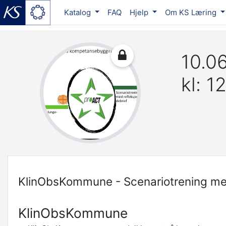
Katalog
FAQ
Hjelp
Om KS Læring
Gå til hovedinnhold
10.06
kl: 1
KlinObsKommune - Scenariotrening med 
KlinObsKommune