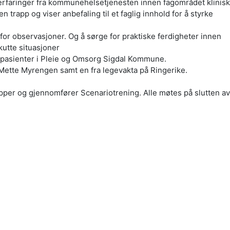
rfaringer fra kommunehelsetjenesten innen fagområdet klinis
trapp og viser anbefaling til et faglig innhold for å styrke
for observasjoner. Og å sørge for praktiske ferdigheter innen
kutte situasjoner
/pasienter i Pleie og Omsorg Sigdal Kommune.
 Mette Myrengen samt en fra legevakta på Ringerike.
pper og gjennomfører Scenariotrening. Alle møtes på slutten a