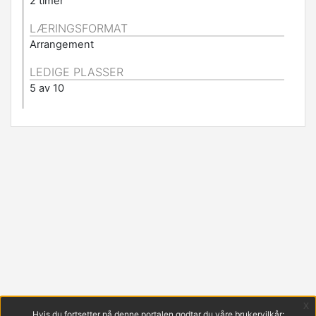
2 timer
LÆRINGSFORMAT
Arrangement
LEDIGE PLASSER
5 av 10
x
Hvis du fortsetter på denne portalen godtar du våre brukervilkår: