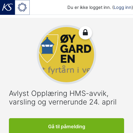
Du er ikke logget inn. (
Logg inn
)
Gå til hovedinnhold
Avlyst Opplæring HMS-avvik,
varsling og vernerunde 24. april
Gå til påmelding