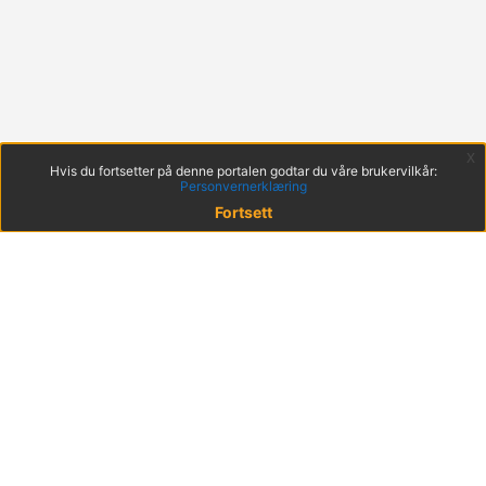
x
Hvis du fortsetter på denne portalen godtar du våre brukervilkår:
Personvernerklæring
Fortsett
© 2022 KS
Haakon VIIs gt. 9, 0161 Oslo