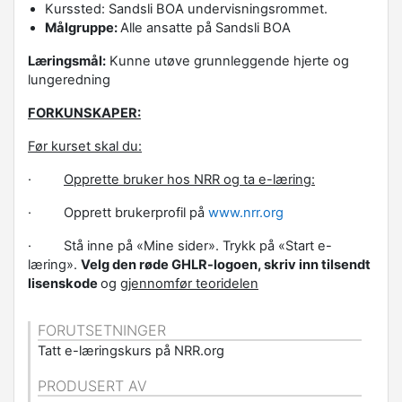
Kurssted: Sandsli BOA undervisningsrommet.
Målgruppe:
Alle ansatte på Sandsli BOA
Læringsmål:
Kunne utøve grunnleggende hjerte og
lungeredning
FORKUNSKAPER:
Før kurset skal du:
·
Opprette bruker hos NRR og ta e-læring:
· Opprett brukerprofil på
www.nrr.org
· Stå inne på «Mine sider». Trykk på «Start e-
læring».
Velg den røde GHLR-logoen, skriv inn tilsendt
lisenskode
og
gjennomfør teoridelen
FORUTSETNINGER
Tatt e-læringskurs på NRR.org
PRODUSERT AV