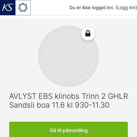
Du er ikke logget inn. (
Logg inn
)
Gå til hovedinnhold
AVLYST EBS klinobs Trinn 2 GHLR
Sandsli boa 11.6 kl 930-11.30
Gå til påmelding