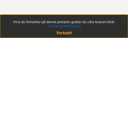
x
Hvis du fortsetter på denne portalen godtar du våre brukervilkår:
Personvernerklæring
Fortsett
© 2022 KS
Haakon VIIs gt. 9, 0161 Oslo
Postadresse: Postboks 1378 Vika, 0114 Oslo
Org. nr. 971 032 146
Hent mobilappen