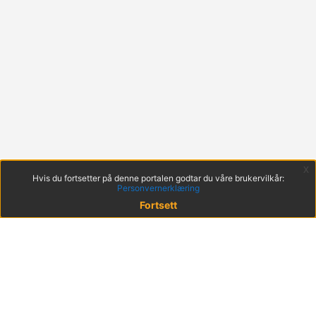
x
Hvis du fortsetter på denne portalen godtar du våre brukervilkår:
Personvernerklæring
Fortsett
© 2022 KS