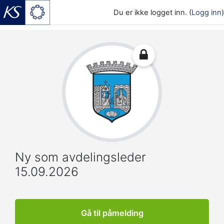
Du er ikke logget inn. (
Logg inn
)
Gå til hovedinnhold
Ny som avdelingsleder
15.09.2026
Gå til påmelding