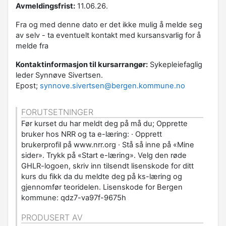
Avmeldingsfrist:
11.06.26.
Fra og med denne dato er det ikke mulig å melde seg
av selv - ta eventuelt kontakt med kursansvarlig for å
melde fra
Kontaktinformasjon til kursarrangør:
Sykepleiefaglig
leder Synnøve Sivertsen.
Epost;
synnove.sivertsen@bergen.kommune.no
FORUTSETNINGER
Før kurset du har meldt deg på må du; Opprette
bruker hos NRR og ta e-læring: · Opprett
brukerprofil på www.nrr.org · Stå så inne på «Mine
sider». Trykk på «Start e-læring». Velg den røde
GHLR-logoen, skriv inn tilsendt lisenskode for ditt
kurs du fikk da du meldte deg på ks-læring og
gjennomfør teoridelen. Lisenskode for Bergen
kommune: qdz7-va97f-9675h
PRODUSERT AV