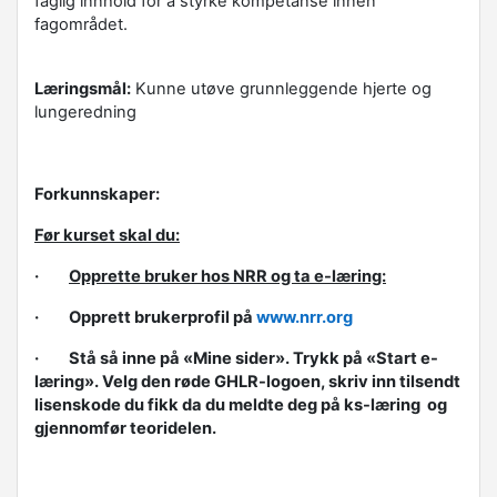
faglig innhold for å styrke kompetanse innen
fagområdet.
Læringsmål:
Kunne utøve grunnleggende hjerte og
lungeredning
Forkunnskaper:
Før kurset skal du:
·
Opprette bruker hos NRR og ta e-læring:
· Opprett brukerprofil på
www.nrr.org
· Stå så inne på «Mine sider». Trykk på «Start e-
læring». Velg den røde GHLR-logoen, skriv inn tilsendt
lisenskode du fikk da du meldte deg på ks-læring og
gjennomfør teoridelen.