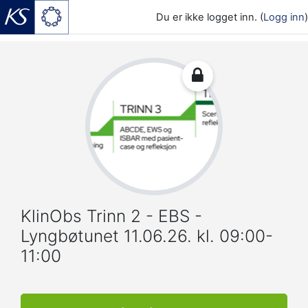
Du er ikke logget inn. (
Logg inn
)
Gå til hovedinnhold
KlinObs Trinn 2 - EBS -
Lyngbøtunet 11.06.26. kl. 09:00-
11:00