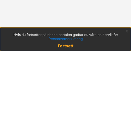
x
Hvis du fortsetter på denne portalen godtar du våre brukervilkår:
Personvernerklæring
Fortsett
© 2022 KS
Haakon VIIs gt. 9, 0161 Oslo
Postadresse: Postboks 1378 Vika, 0114 Oslo
Org. nr. 971 032 146