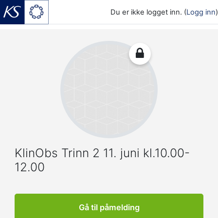
Du er ikke logget inn. (
Logg inn
)
Gå til hovedinnhold
KlinObs Trinn 2 11. juni kl.10.00-
12.00
Gå til påmelding