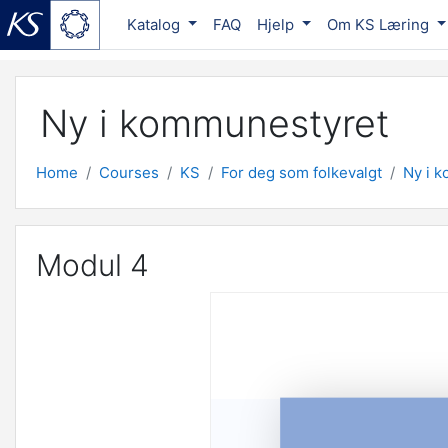
Katalog
FAQ
Hjelp
Om KS Læring
Skip to main content
Ny i kommunestyret
Home
Courses
KS
For deg som folkevalgt
Ny i 
Modul 4