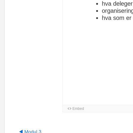
J
◀︎ Modul 3