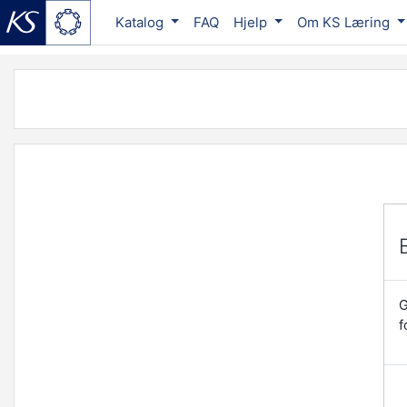
Katalog
FAQ
Hjelp
Om KS Læring
Gå til hovedinnhold
G
f